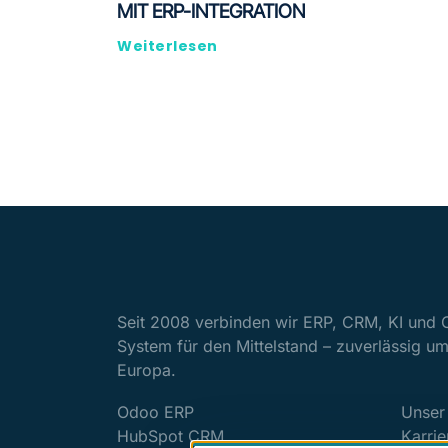
MIT ERP-INTEGRATION
Weiterlesen
Seit 2008 verbinden wir ERP, CRM, KI und
System für den Mittelstand – zuverlässig um
Europa.
Odoo ERP
Unser
HubSpot CRM
Karrie