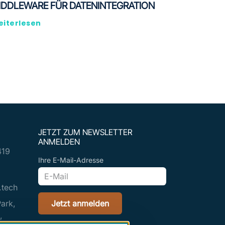
IDDLEWARE FÜR DATENINTEGRATION
iterlesen
e Seite
JETZT ZUM NEWSLETTER
ANMELDEN
419
Ihre E-Mail-Adresse
.tech
ark,
Jetzt anmelden
,