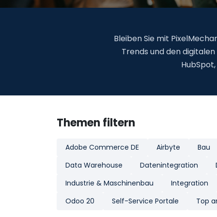
Bleiben Sie mit PixelMecha
Trends und den digitalen 
HubSpot, 
Themen filtern
Adobe Commerce DE
Airbyte
Bau
Data Warehouse
Datenintegration
Industrie & Maschinenbau
Integration
Odoo 20
Self-Service Portale
Top ar