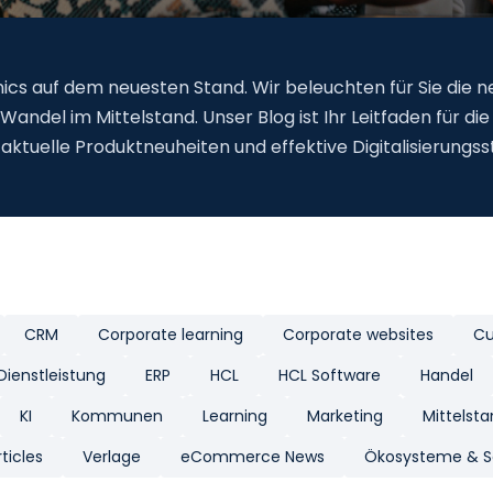
nics auf dem neuesten Stand. Wir beleuchten für Sie die 
Wandel im Mittelstand. Unser Blog ist Ihr Leitfaden für d
aktuelle Produktneuheiten und effektive Digitalisierungss
CRM
Corporate learning
Corporate websites
Cu
Dienstleistung
ERP
HCL
HCL Software
Handel
KI
Kommunen
Learning
Marketing
Mittelst
ticles
Verlage
eCommerce News
Ökosysteme & Sc