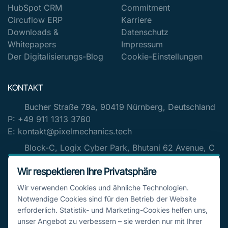
HubSpot CRM
Commitment
Circuflow ERP
Karriere
Downloads &
Datenschutz
Whitepapers
Impressum
Der Digitalisierungs-Blog
Cookie-Einstellungen
KONTAKT
Bucher Straße 79a, 90419 Nürnberg, Deutschland
P: +49 911 1313 3780
E: kontakt@pixelmechanics.tech
Block-C, Logix Cyber Park, Bhutani 62 Avenue, C
Block, Phase 2, Industrial Area, Sector 62, Noida, Uttar
Wir respektieren Ihre Privatsphäre
Pradesh 201309, India
P: +0120 318 5718
Wir verwenden Cookies und ähnliche Technologien.
E: contact@pixelmechanics.tech
Notwendige Cookies sind für den Betrieb der Website
erforderlich. Statistik- und Marketing-Cookies helfen uns,
unser Angebot zu verbessern – sie werden nur mit Ihrer