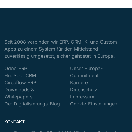
Seit 2008 verbinden wir ERP, CRM, KI und Custom
Apps zu einem System für den Mittelstand –
zuverlässig umgesetzt, sicher gehostet in Europa.
Odoo ERP
Unser Europa-
HubSpot CRM
Commitment
Circuflow ERP
Karriere
Downloads &
Datenschutz
Whitepapers
Impressum
Der Digitalisierungs-Blog
Cookie-Einstellungen
KONTAKT