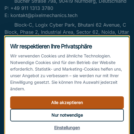
Bucher Straße 79a, 90419 Nürnberg, Deutschland
P: +49 911 1313 3780
E: kontakt@pixelmechanics.tech
Block-C, Logix Cyber Park, Bhutani 62 Avenue, C
Block, Phase 2, Industrial Area, Sector 62, Noida, Uttar
Pradesh 201309, India
Wir respektieren Ihre Privatsphäre
P: +0120 318 5718
E: contact@pixelmechanics.tech
Wir verwenden Cookies und ähnliche Technologien.
Notwendige Cookies sind für den Betrieb der Website
erforderlich. Statistik- und Marketing-Cookies helfen uns,
unser Angebot zu verbessern – sie werden nur mit Ihrer
JETZT ZUM NEWSLETTER ANMELDEN
Einwilligung gesetzt. Sie können Ihre Auswahl jederzeit
ändern.
Ihre E-Mail-Adresse
Alle akzeptieren
Nur notwendige
Jetzt anmelden
Einstellungen