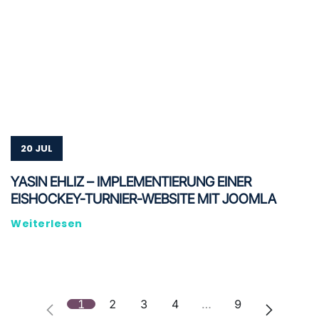
20 JUL
YASIN EHLIZ – IMPLEMENTIERUNG EINER
EISHOCKEY-TURNIER-WEBSITE MIT JOOMLA
Weiterlesen
1
2
3
4
…
9
Vorherige Seite
Nächste S