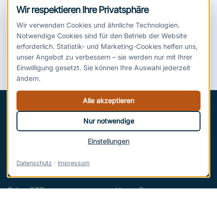
Wir respektieren Ihre Privatsphäre
Wie arbeiten Disposition und Fahrer
Wir verwenden Cookies und ähnliche Technologien.
mit Circuflow?
Notwendige Cookies sind für den Betrieb der Website
erforderlich. Statistik- und Marketing-Cookies helfen uns,
unser Angebot zu verbessern – sie werden nur mit Ihrer
Einwilligung gesetzt. Sie können Ihre Auswahl jederzeit
ändern.
Alle akzeptieren
Nur notwendige
Einstellungen
Seit 2008 verbinden wir ERP, CRM, KI und Custom
Apps zu einem System für den Mittelstand –
Datenschutz
·
Impressum
zuverlässig umgesetzt, sicher gehostet in Europa.
Odoo ERP
Unser Europa-
HubSpot CRM
Commitment
Circuflow ERP
Karriere